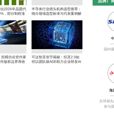
品牌厂
估2026年晶圆代
半导体行业猎头机构选型推荐：
.8%，部分制程涨
细分领域选型标准与代表案例解
析
国内
规：拒模仿在世作家
可达智灵张宇揭秘：织灵2.0如
创作版权边界再收
何以团队级ADE助力企业研发AI
转型
海
全球领先的
体与