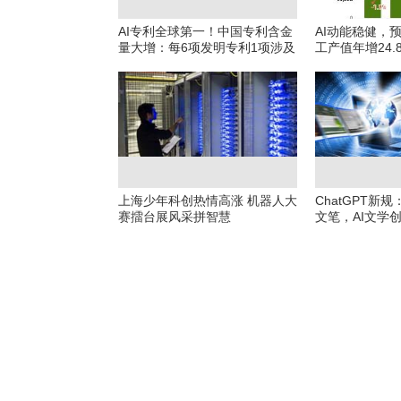
AI专利全球第一！中国专利含金
AI动能稳健，预
量大增：每6项发明专利1项涉及
工产值年增24
先进技术
价浮现
上海少年科创热情高涨 机器人大
ChatGPT新
赛擂台展风采拼智慧
文笔，AI文学
紧