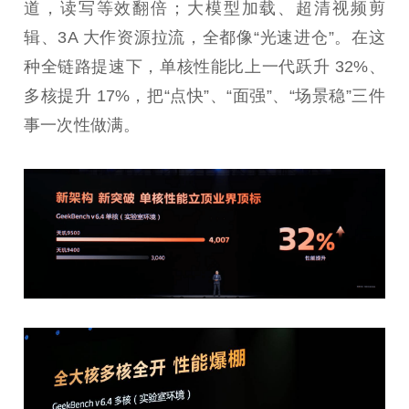
道，读写等效翻倍；大模型加载、超清视频剪
辑、3A 大作资源拉流，全都像“光速进仓”。在这
种全链路提速下，单核性能比上一代跃升 32%、
多核提升 17%，把“点快”、“面强”、“场景稳”三件
事一次性做满。