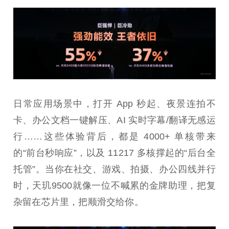
日常应用场景中，打开 App 秒起、夜景连拍不
卡、办公文档一键解压、AI 实时字幕/翻译无感运
行……这些体验背后，都是 4000+ 单核带来
的“前台秒响应”，以及 11217 多核撑起的“后台全
托管”。当你在社交、游戏、拍摄、办公四线并行
时，天玑9500就像一位不喊累的金牌助理，把复
杂留在芯片里，把顺滑交给你。