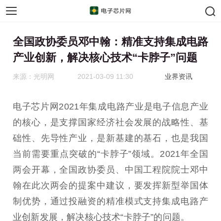
手机芯片
汽车芯片
全国政协委员邓中翰：精准支持集成电路
产业创新，解决核心技术“卡脖子”问题
来源：光明网
2021-03-09 11:30
业界资讯
电子芯片网2021年集成电路产业是电子信息产业
的核心，是支撑国家经济社会发展的战略性、基
础性、先导性产业，是新基建的基石，也是我国
当前需要重点突破的“卡脖子”领域。2021年全国
两会开幕，全国政协委员、中国工程院院士邓中
翰在此次两会的提案中建议，要发挥新型举国体
制优势，通过投融资的精准模式支持集成电路产
业创新发展，解决核心技术“卡脖子”的问题。