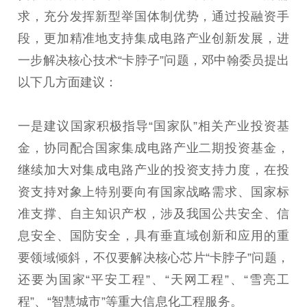
求，充分发挥新型举国体制优势，通过投融资手
段，更加精准地支持集成电路产业创新发展，进
一步解决核心技术“卡脖子”问题，邓中翰委员提出
以下几方面建议：
一是建议国家积极指导“国家队”相关产业投资基
金，协同配合国家集成电路产业二期投资基金，
继续加大对集成电路产业的投资支持力度，在投
资支持对象上特别要向有国家战略需求、国家标
准支撑、自主知识产权，涉及我国公共安全、信
息安全、国防安全，具有垂直域创新和应用的重
要领域倾斜，不仅要解决核心芯片“卡脖子”问题，
还要为国家“平安工程”、“天网工程”、“雪亮工
程”、“智慧城市”等重大信息化工程服务。