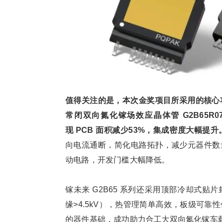
值得关注的是，本次金奖项目所采用的核心
常闭双向氮化镓场效应晶体管 G2B65R0
现 PCB 面积减少53%，集成密度大幅提升
向电流通断，简化电路拓扑，减少元器件数量；
动电路，开发门槛大幅降低。
镓未来 G2B65 系列还采用顶部冷却式
缘>4.5kV），热管理简单高效，板级可
的器件基础，成功助力合工大双向氮化镓车