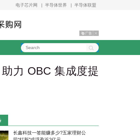
电子芯片网
|
半导体世界
|
半导体联盟
助力 OBC 集成度提
条
长鑫科技一签能赚多少?五家理财公
司“打新”或浮盈近2亿元