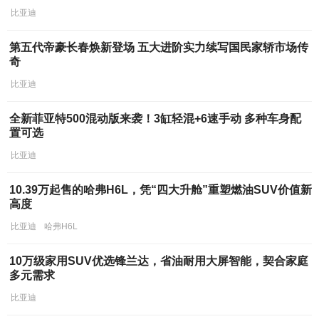
比亚迪
第五代帝豪长春焕新登场 五大进阶实力续写国民家轿市场传
奇
比亚迪
全新菲亚特500混动版来袭！3缸轻混+6速手动 多种车身配
置可选
比亚迪
10.39万起售的哈弗H6L，凭“四大升舱”重塑燃油SUV价值新
高度
比亚迪
哈弗H6L
10万级家用SUV优选锋兰达，省油耐用大屏智能，契合家庭
多元需求
比亚迪