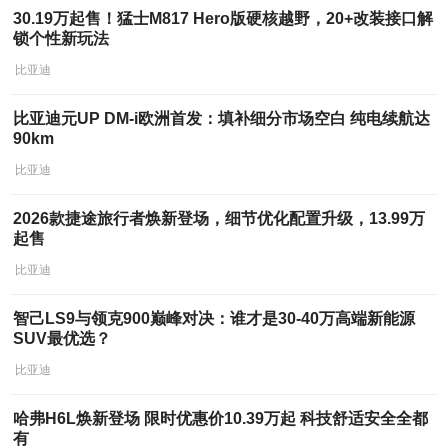
30.19万起售！猛士M817 Hero版硬核越野，20+改装接口解
锁个性新玩法
比亚迪
比亚迪元UP DM-i欧洲首发：填补细分市场空白 纯电续航达
90km
比亚迪
2026款捷途旅行者焕新登场，细节优化配置升级，13.99万
起售
比亚迪
智己LS9与领克900巅峰对决：谁才是30-40万高端新能源
SUV最优选？
比亚迪
哈弗H6L焕新登场 限时优惠价10.39万起 科技舒适安全全都
有