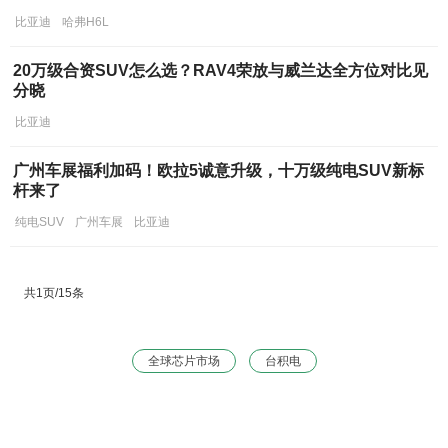
比亚迪
哈弗H6L
20万级合资SUV怎么选？RAV4荣放与威兰达全方位对比见
分晓
比亚迪
广州车展福利加码！欧拉5诚意升级，十万级纯电SUV新标
杆来了
纯电SUV
广州车展
比亚迪
共1页/15条
全球芯片市场
台积电