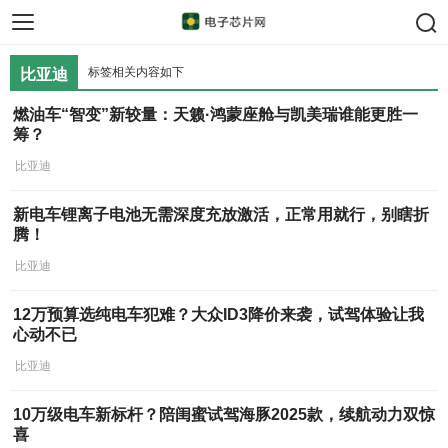
手机芯片
汽车芯片
存储芯片
标签相关内容如下
比亚迪
燃油车“智变”新较量：天籁·鸿蒙座舱与凯美瑞谁能更胜一
筹？
比亚迪
新电车锂离子电池无需深度充放激活，正常用就行，别瞎折
腾！
比亚迪
12万预算选纯电车犯难？大众ID3降价来袭，试驾体验让我
心动不已
比亚迪
10万级电车新标杆？陪闺蜜试驾海豚2025款，续航动力双惊
喜