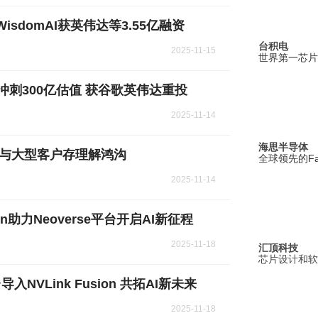
sdomAI获英伟达等3.55亿融资
台积电
2025-11-15
世界第一芯片
年冲刺300亿估值 获谷歌英伟达重投
2025-11-14
海思半导体
 与大型客户存理解鸿沟
全球领先的Fa
2025-11-14
on助力Neoverse平台开启AI新征程
2025-11-18
汇顶科技
芯片设计和软
入NVLink Fusion 共拓AI新未来
2025-11-18