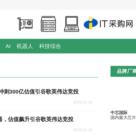
AI
机器人
科技综合
品牌厂
两年冲刺300亿估值引谷歌英伟达竞投
2025-11-14
中芯国际
国内最大芯片
神器，估值飙升引谷歌英伟达竞投
2025-11-14